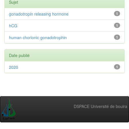
Sujet
gonadotropin releasing hormone
1
hCG
1
human chorionic gonadotrophin
1
Date publié
2020
1
DSPACE Université de bouira