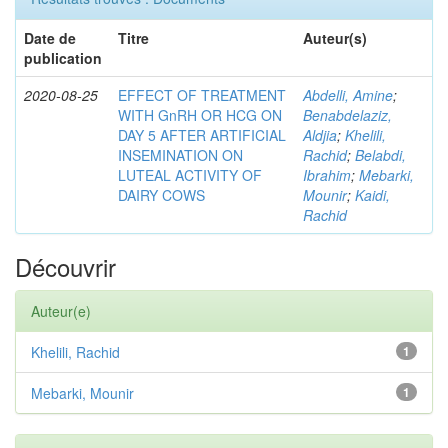
Date de
Titre
Auteur(s)
publication
2020-08-25
EFFECT OF TREATMENT
Abdelli, Amine
;
WITH GnRH OR HCG ON
Benabdelaziz,
DAY 5 AFTER ARTIFICIAL
Aldjia
;
Khelili,
INSEMINATION ON
Rachid
;
Belabdi,
LUTEAL ACTIVITY OF
Ibrahim
;
Mebarki,
DAIRY COWS
Mounir
;
Kaidi,
Rachid
Découvrir
Auteur(e)
Khelili, Rachid
1
Mebarki, Mounir
1