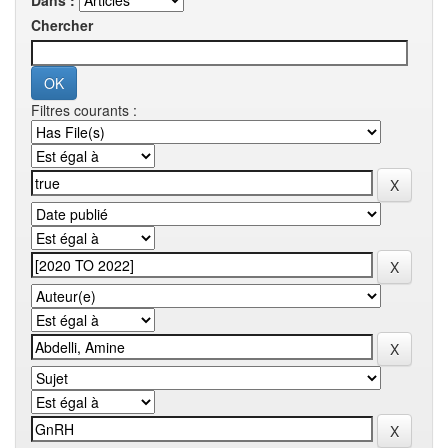
Dans :
Chercher
Filtres courants :