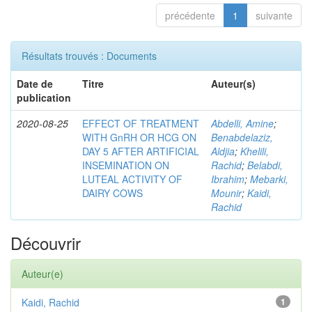
précédente
1
suivante
Résultats trouvés : Documents
Date de
Titre
Auteur(s)
publication
2020-08-25
EFFECT OF TREATMENT
Abdelli, Amine
;
WITH GnRH OR HCG ON
Benabdelaziz,
DAY 5 AFTER ARTIFICIAL
Aldjia
;
Khelili,
INSEMINATION ON
Rachid
;
Belabdi,
LUTEAL ACTIVITY OF
Ibrahim
;
Mebarki,
DAIRY COWS
Mounir
;
Kaidi,
Rachid
Découvrir
Auteur(e)
Kaidi, Rachid
1