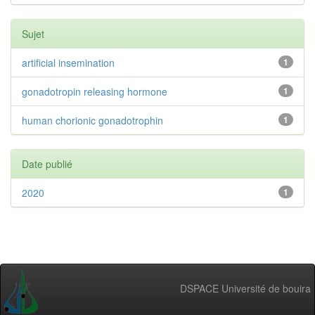
Sujet
artificial insemination
1
gonadotropin releasing hormone
1
human chorionic gonadotrophin
1
Date publié
2020
1
DSPACE Université de bouira