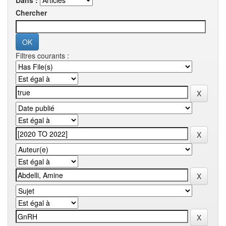
Dans :
Chercher
Filtres courants :