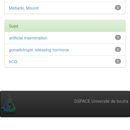
Mebarki, Mounir
1
Sujet
artificial insemination
1
gonadotropin releasing hormone
1
hCG
1
DSPACE Université de bouira