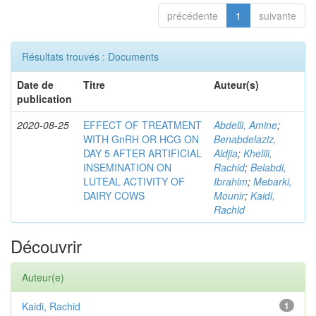
précédente
1
suivante
Résultats trouvés : Documents
Date de
Titre
Auteur(s)
publication
2020-08-25
EFFECT OF TREATMENT
Abdelli, Amine
;
WITH GnRH OR HCG ON
Benabdelaziz,
DAY 5 AFTER ARTIFICIAL
Aldjia
;
Khelili,
INSEMINATION ON
Rachid
;
Belabdi,
LUTEAL ACTIVITY OF
Ibrahim
;
Mebarki,
DAIRY COWS
Mounir
;
Kaidi,
Rachid
Découvrir
Auteur(e)
Kaidi, Rachid
1