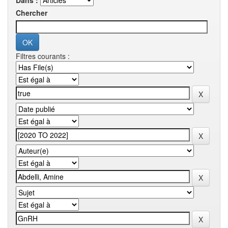
Dans :
Chercher
Filtres courants :