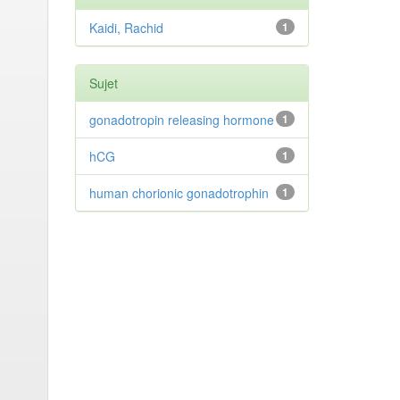
Kaidi, Rachid
1
Sujet
gonadotropin releasing hormone
1
hCG
1
human chorionic gonadotrophin
1