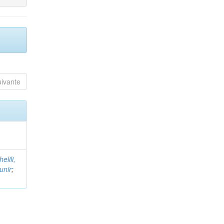
uivante
helili,
unir
;