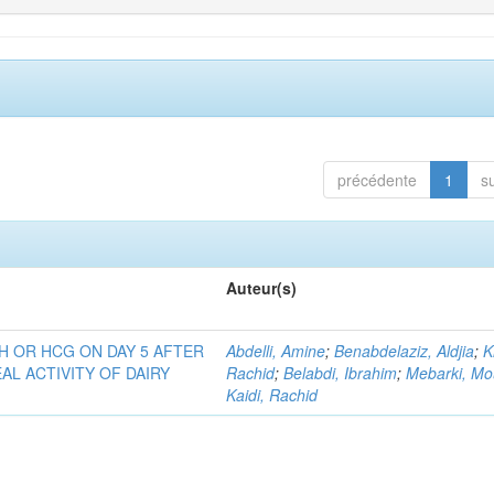
précédente
1
s
Auteur(s)
H OR HCG ON DAY 5 AFTER
Abdelli, Amine
;
Benabdelaziz, Aldjia
;
K
AL ACTIVITY OF DAIRY
Rachid
;
Belabdi, Ibrahim
;
Mebarki, Mo
Kaidi, Rachid