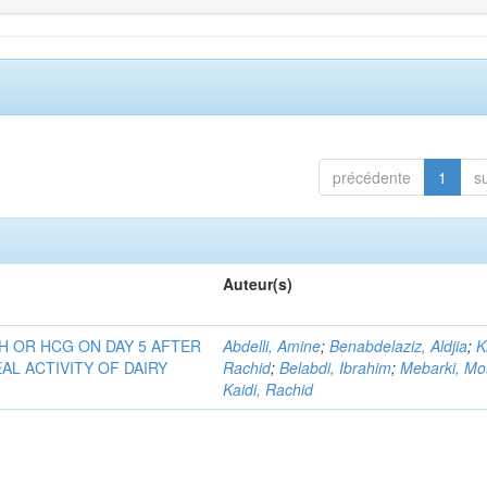
précédente
1
s
Auteur(s)
H OR HCG ON DAY 5 AFTER
Abdelli, Amine
;
Benabdelaziz, Aldjia
;
K
AL ACTIVITY OF DAIRY
Rachid
;
Belabdi, Ibrahim
;
Mebarki, Mo
Kaidi, Rachid