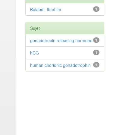
Belabdi, Ibrahim
1
Sujet
gonadotropin releasing hormone
1
hCG
1
human chorionic gonadotrophin
1