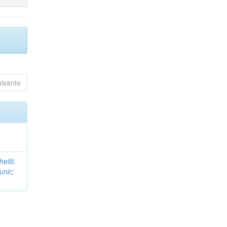
uivante
helili,
unir
;