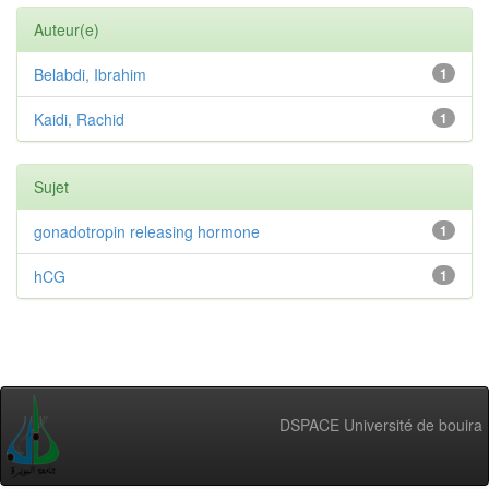
Auteur(e)
Belabdi, Ibrahim
1
Kaidi, Rachid
1
Sujet
gonadotropin releasing hormone
1
hCG
1
DSPACE Université de bouira