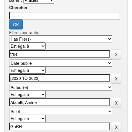
Dans :
Chercher
Filtres courants :