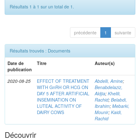
Résultats 1 à 1 sur un total de 1.
précédente
1
suivante
Résultats trouvés : Documents
Date de
Titre
Auteur(s)
publication
2020-08-25
EFFECT OF TREATMENT
Abdelli, Amine
;
WITH GnRH OR HCG ON
Benabdelaziz,
DAY 5 AFTER ARTIFICIAL
Aldjia
;
Khelili,
INSEMINATION ON
Rachid
;
Belabdi,
LUTEAL ACTIVITY OF
Ibrahim
;
Mebarki,
DAIRY COWS
Mounir
;
Kaidi,
Rachid
Découvrir