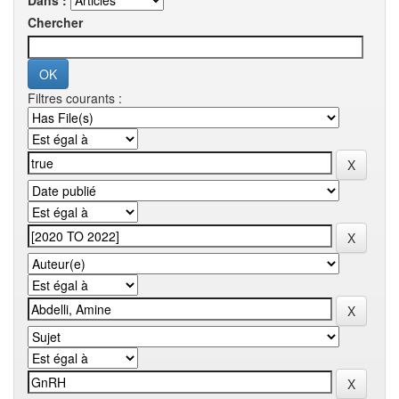
Dans :
Chercher
Filtres courants :