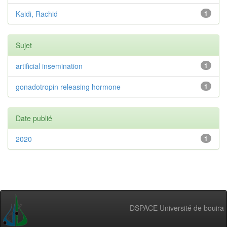
Kaidi, Rachid
1
Sujet
artificial insemination
1
gonadotropin releasing hormone
1
Date publié
2020
1
DSPACE Université de bouira