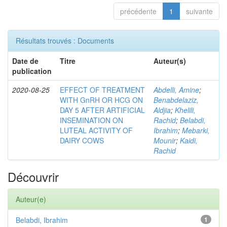
précédente
1
suivante
Résultats trouvés : Documents
Date de
Titre
Auteur(s)
publication
2020-08-25
EFFECT OF TREATMENT
Abdelli, Amine
;
WITH GnRH OR HCG ON
Benabdelaziz,
DAY 5 AFTER ARTIFICIAL
Aldjia
;
Khelili,
INSEMINATION ON
Rachid
;
Belabdi,
LUTEAL ACTIVITY OF
Ibrahim
;
Mebarki,
DAIRY COWS
Mounir
;
Kaidi,
Rachid
Découvrir
Auteur(e)
Belabdi, Ibrahim
1