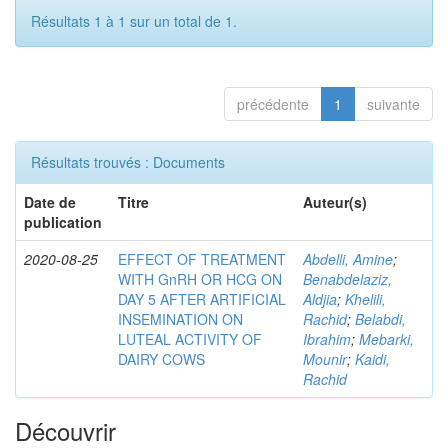
Résultats 1 à 1 sur un total de 1.
précédente
1
suivante
Résultats trouvés : Documents
Date de
Titre
Auteur(s)
publication
2020-08-25
EFFECT OF TREATMENT
Abdelli, Amine
;
WITH GnRH OR HCG ON
Benabdelaziz,
DAY 5 AFTER ARTIFICIAL
Aldjia
;
Khelili,
INSEMINATION ON
Rachid
;
Belabdi,
LUTEAL ACTIVITY OF
Ibrahim
;
Mebarki,
DAIRY COWS
Mounir
;
Kaidi,
Rachid
Découvrir