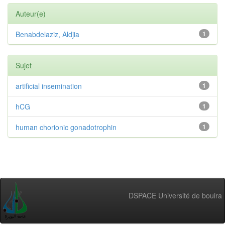
Auteur(e)
Benabdelaziz, Aldjia
1
Sujet
artificial insemination
1
hCG
1
human chorionic gonadotrophin
1
DSPACE Université de bouira