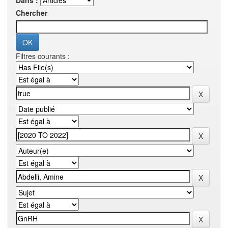
Dans :
Chercher
Filtres courants :