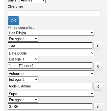
Dans :
Chercher
Filtres courants :