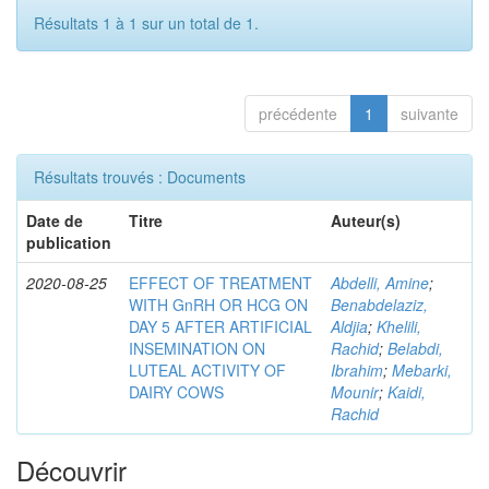
Résultats 1 à 1 sur un total de 1.
précédente
1
suivante
Résultats trouvés : Documents
Date de
Titre
Auteur(s)
publication
2020-08-25
EFFECT OF TREATMENT
Abdelli, Amine
;
WITH GnRH OR HCG ON
Benabdelaziz,
DAY 5 AFTER ARTIFICIAL
Aldjia
;
Khelili,
INSEMINATION ON
Rachid
;
Belabdi,
LUTEAL ACTIVITY OF
Ibrahim
;
Mebarki,
DAIRY COWS
Mounir
;
Kaidi,
Rachid
Découvrir