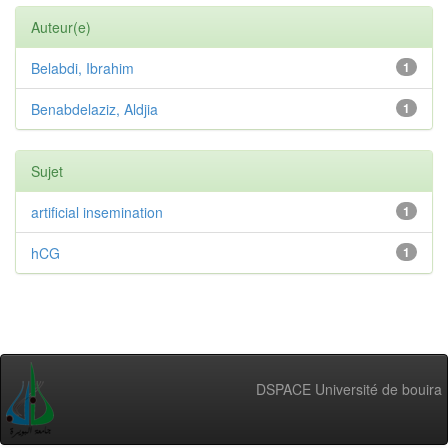
Auteur(e)
Belabdi, Ibrahim
1
Benabdelaziz, Aldjia
1
Sujet
artificial insemination
1
hCG
1
DSPACE Université de bouira