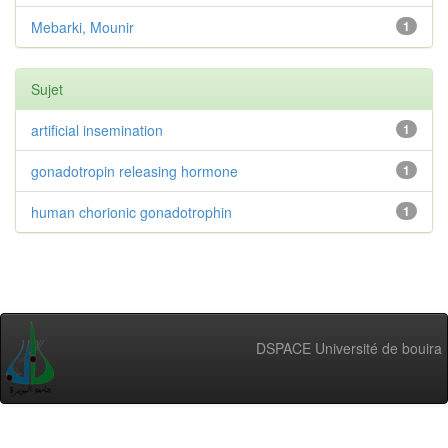
Mebarki, Mounir
1
Sujet
artificial insemination
1
gonadotropin releasing hormone
1
human chorionic gonadotrophin
1
DSPACE Université de bouira