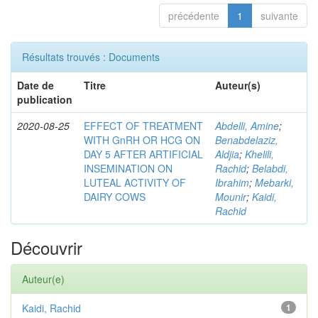
précédente
1
suivante
Résultats trouvés : Documents
Date de
Titre
Auteur(s)
publication
2020-08-25
EFFECT OF TREATMENT
Abdelli, Amine
;
WITH GnRH OR HCG ON
Benabdelaziz,
DAY 5 AFTER ARTIFICIAL
Aldjia
;
Khelili,
INSEMINATION ON
Rachid
;
Belabdi,
LUTEAL ACTIVITY OF
Ibrahim
;
Mebarki,
DAIRY COWS
Mounir
;
Kaidi,
Rachid
Découvrir
Auteur(e)
Kaidi, Rachid
1