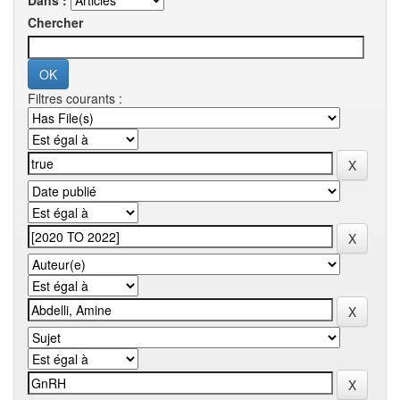
Dans :
Chercher
Filtres courants :