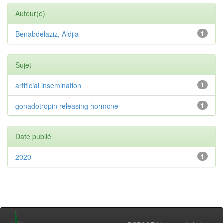
Auteur(e)
Benabdelaziz, Aldjia
1
Sujet
artificial insemination
1
gonadotropin releasing hormone
1
Date publié
2020
1