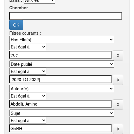
Dans :
Chercher
Filtres courants :