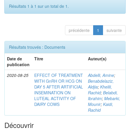
Résultats 1 à 1 sur un total de 1.
précédente
1
suivante
Résultats trouvés : Documents
Date de
Titre
Auteur(s)
publication
2020-08-25
EFFECT OF TREATMENT
Abdelli, Amine
;
WITH GnRH OR HCG ON
Benabdelaziz,
DAY 5 AFTER ARTIFICIAL
Aldjia
;
Khelili,
INSEMINATION ON
Rachid
;
Belabdi,
LUTEAL ACTIVITY OF
Ibrahim
;
Mebarki,
DAIRY COWS
Mounir
;
Kaidi,
Rachid
Découvrir