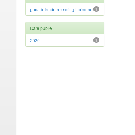
gonadotropin releasing hormone
1
Date publié
2020
1