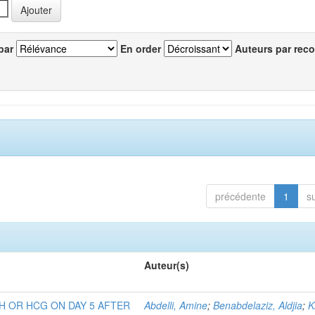
par
En order
Auteurs par reco
précédente
1
s
Auteur(s)
H OR HCG ON DAY 5 AFTER
Abdelli, Amine
;
Benabdelaziz, Aldjia
;
K