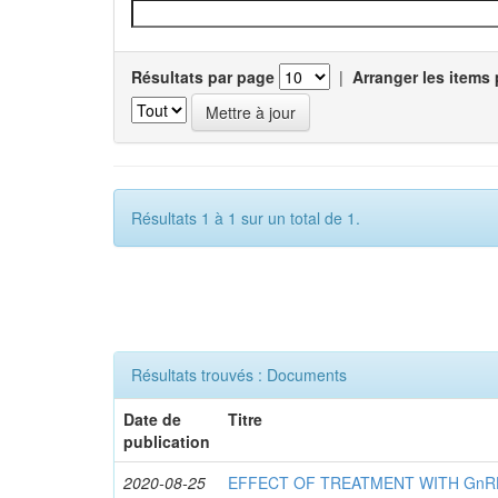
Résultats par page
|
Arranger les items 
Résultats 1 à 1 sur un total de 1.
Résultats trouvés : Documents
Date de
Titre
publication
2020-08-25
EFFECT OF TREATMENT WITH GnR