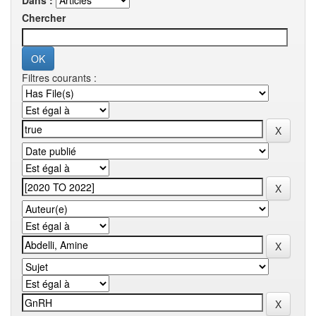
Dans :
Chercher
Filtres courants :