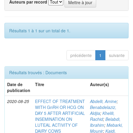
Auteurs par record
Résultats 1 à 1 sur un total de 1.
précédente
1
suivante
Résultats trouvés : Documents
Date de
Titre
Auteur(s)
publication
2020-08-25
EFFECT OF TREATMENT
Abdelli, Amine
;
WITH GnRH OR HCG ON
Benabdelaziz,
DAY 5 AFTER ARTIFICIAL
Aldjia
;
Khelili,
INSEMINATION ON
Rachid
;
Belabdi,
LUTEAL ACTIVITY OF
Ibrahim
;
Mebarki,
DAIRY COWS
Mounir
;
Kaidi,