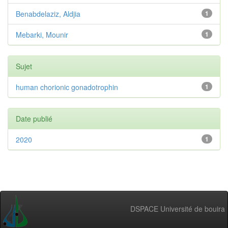
Benabdelaziz, Aldjia
1
Mebarki, Mounir
1
Sujet
human chorionic gonadotrophin
1
Date publié
2020
1
DSPACE Université de bouira