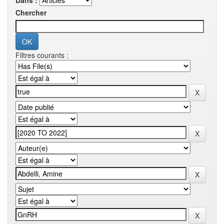
Dans :
Chercher
Filtres courants :