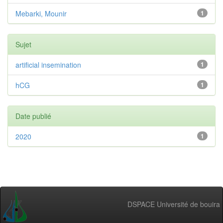
Mebarki, Mounir
1
Sujet
artificial insemination
1
hCG
1
Date publié
2020
1
DSPACE Université de bouira