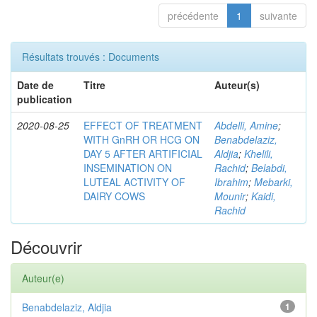
précédente
1
suivante
Résultats trouvés : Documents
Date de
Titre
Auteur(s)
publication
2020-08-25
EFFECT OF TREATMENT
Abdelli, Amine
;
WITH GnRH OR HCG ON
Benabdelaziz,
DAY 5 AFTER ARTIFICIAL
Aldjia
;
Khelili,
INSEMINATION ON
Rachid
;
Belabdi,
LUTEAL ACTIVITY OF
Ibrahim
;
Mebarki,
DAIRY COWS
Mounir
;
Kaidi,
Rachid
Découvrir
Auteur(e)
Benabdelaziz, Aldjia
1