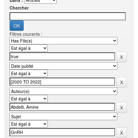
Dans :
Chercher
Filtres courants :