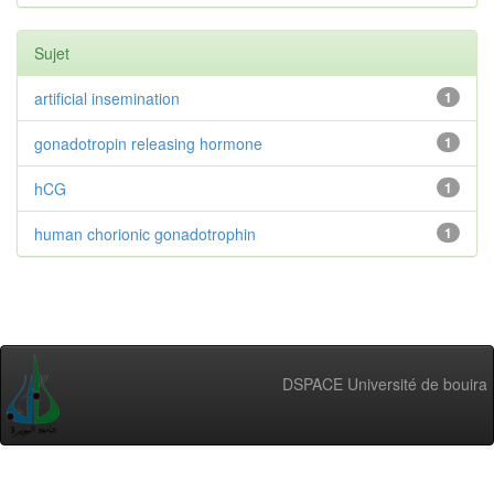
Sujet
artificial insemination
1
gonadotropin releasing hormone
1
hCG
1
human chorionic gonadotrophin
1
DSPACE Université de bouira