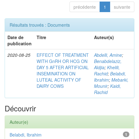
précédente
1
suivante
Résultats trouvés : Documents
Date de
Titre
Auteur(s)
publication
2020-08-25
EFFECT OF TREATMENT
Abdelli, Amine
;
WITH GnRH OR HCG ON
Benabdelaziz,
DAY 5 AFTER ARTIFICIAL
Aldjia
;
Khelili,
INSEMINATION ON
Rachid
;
Belabdi,
LUTEAL ACTIVITY OF
Ibrahim
;
Mebarki,
DAIRY COWS
Mounir
;
Kaidi,
Rachid
Découvrir
Auteur(e)
Belabdi, Ibrahim
1