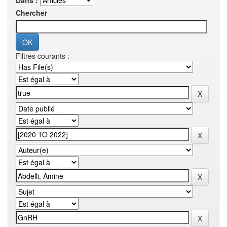
Dans :
Chercher
Filtres courants :