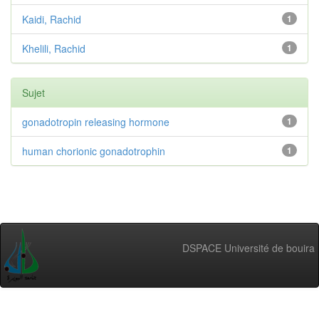
Kaidi, Rachid
1
Khelili, Rachid
1
Sujet
gonadotropin releasing hormone
1
human chorionic gonadotrophin
1
DSPACE Université de bouira