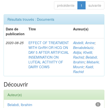
précédente
1
suivante
Résultats trouvés : Documents
Date de
Titre
Auteur(s)
publication
2020-08-25
EFFECT OF TREATMENT
Abdelli, Amine
;
WITH GnRH OR HCG ON
Benabdelaziz,
DAY 5 AFTER ARTIFICIAL
Aldjia
;
Khelili,
INSEMINATION ON
Rachid
;
Belabdi,
LUTEAL ACTIVITY OF
Ibrahim
;
Mebarki,
DAIRY COWS
Mounir
;
Kaidi,
Rachid
Découvrir
Auteur(e)
Belabdi, Ibrahim
1