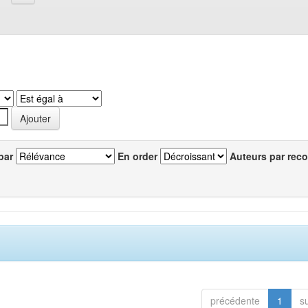
par
En order
Auteurs par reco
précédente
1
s