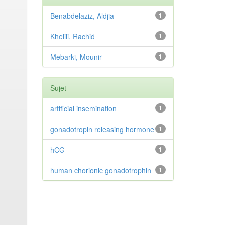
Benabdelaziz, Aldjia
1
Khelili, Rachid
1
Mebarki, Mounir
1
Sujet
artificial insemination
1
gonadotropin releasing hormone
1
hCG
1
human chorionic gonadotrophin
1