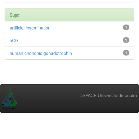
Sujet
artificial insemination
1
hCG
1
human chorionic gonadotrophin
1
DSPACE Université de bouira