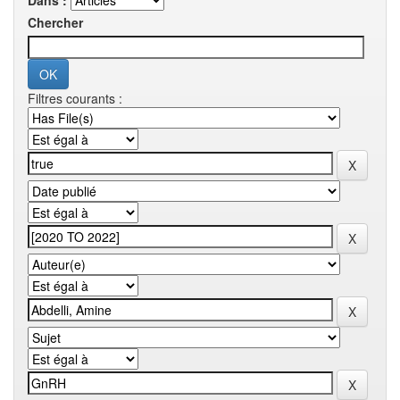
Dans :
Chercher
Filtres courants :