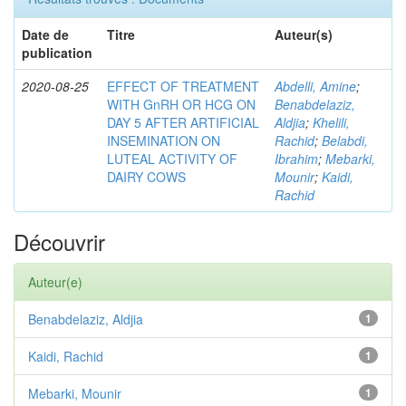
Date de
Titre
Auteur(s)
publication
2020-08-25
EFFECT OF TREATMENT
Abdelli, Amine
;
WITH GnRH OR HCG ON
Benabdelaziz,
DAY 5 AFTER ARTIFICIAL
Aldjia
;
Khelili,
INSEMINATION ON
Rachid
;
Belabdi,
LUTEAL ACTIVITY OF
Ibrahim
;
Mebarki,
DAIRY COWS
Mounir
;
Kaidi,
Rachid
Découvrir
Auteur(e)
Benabdelaziz, Aldjia
1
Kaidi, Rachid
1
Mebarki, Mounir
1