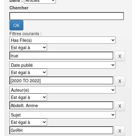
Dans :
Chercher
Filtres courants :