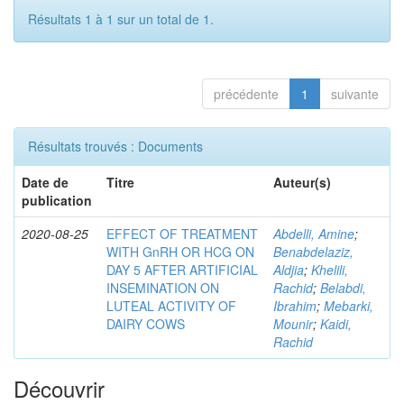
Résultats 1 à 1 sur un total de 1.
précédente
1
suivante
Résultats trouvés : Documents
Date de
Titre
Auteur(s)
publication
2020-08-25
EFFECT OF TREATMENT
Abdelli, Amine
;
WITH GnRH OR HCG ON
Benabdelaziz,
DAY 5 AFTER ARTIFICIAL
Aldjia
;
Khelili,
INSEMINATION ON
Rachid
;
Belabdi,
LUTEAL ACTIVITY OF
Ibrahim
;
Mebarki,
DAIRY COWS
Mounir
;
Kaidi,
Rachid
Découvrir