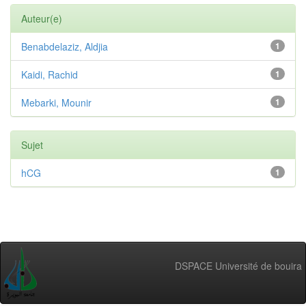
Auteur(e)
Benabdelaziz, Aldjia
1
Kaidi, Rachid
1
Mebarki, Mounir
1
Sujet
hCG
1
DSPACE Université de bouira