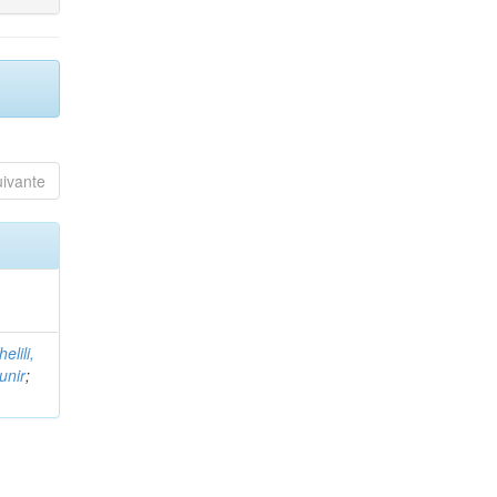
uivante
helili,
unir
;