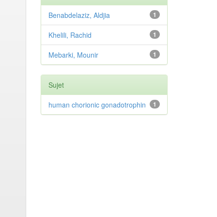
Benabdelaziz, Aldjia
1
Khelili, Rachid
1
Mebarki, Mounir
1
Sujet
human chorionic gonadotrophin
1