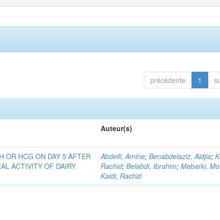
précédente
1
s
Auteur(s)
H OR HCG ON DAY 5 AFTER
Abdelli, Amine
;
Benabdelaziz, Aldjia
;
K
AL ACTIVITY OF DAIRY
Rachid
;
Belabdi, Ibrahim
;
Mebarki, Mo
Kaidi, Rachid