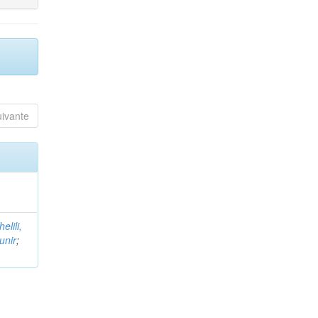
uivante
helili,
unir
;