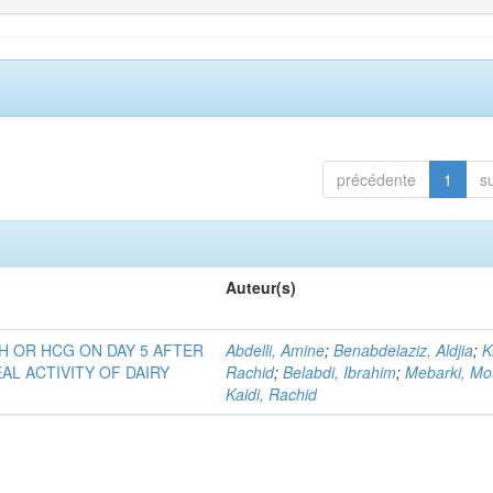
précédente
1
s
Auteur(s)
H OR HCG ON DAY 5 AFTER
Abdelli, Amine
;
Benabdelaziz, Aldjia
;
K
AL ACTIVITY OF DAIRY
Rachid
;
Belabdi, Ibrahim
;
Mebarki, Mo
Kaidi, Rachid