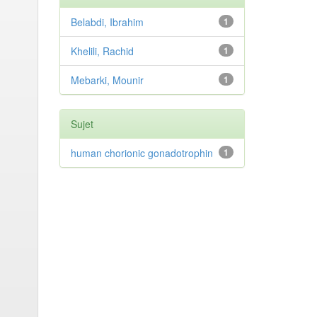
Belabdi, Ibrahim
1
Khelili, Rachid
1
Mebarki, Mounir
1
Sujet
human chorionic gonadotrophin
1