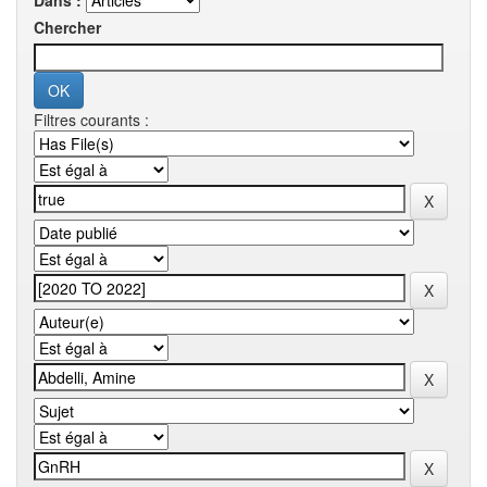
Dans :
Chercher
Filtres courants :