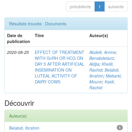
précédente
1
suivante
Résultats trouvés : Documents
Date de
Titre
Auteur(s)
publication
2020-08-25
EFFECT OF TREATMENT
Abdelli, Amine
;
WITH GnRH OR HCG ON
Benabdelaziz,
DAY 5 AFTER ARTIFICIAL
Aldjia
;
Khelili,
INSEMINATION ON
Rachid
;
Belabdi,
LUTEAL ACTIVITY OF
Ibrahim
;
Mebarki,
DAIRY COWS
Mounir
;
Kaidi,
Rachid
Découvrir
Auteur(e)
Belabdi, Ibrahim
1