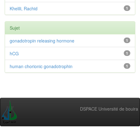
Khelili, Rachid
1
Sujet
gonadotropin releasing hormone
1
hCG
1
human chorionic gonadotrophin
1
DSPACE Université de bouira