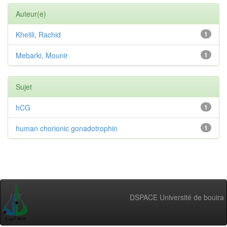
Auteur(e)
Khelili, Rachid
1
Mebarki, Mounir
1
Sujet
hCG
1
human chorionic gonadotrophin
1
DSPACE Université de bouira