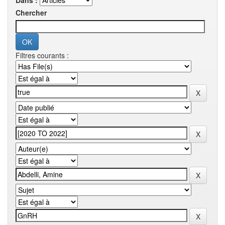
Dans :
Chercher
Filtres courants :