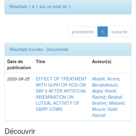
Résultats 1 à 1 sur un total de 1.
précédente
1
suivante
Résultats trouvés : Documents
Date de
Titre
Auteur(s)
publication
2020-08-25
EFFECT OF TREATMENT
Abdelli, Amine
;
WITH GnRH OR HCG ON
Benabdelaziz,
DAY 5 AFTER ARTIFICIAL
Aldjia
;
Khelili,
INSEMINATION ON
Rachid
;
Belabdi,
LUTEAL ACTIVITY OF
Ibrahim
;
Mebarki,
DAIRY COWS
Mounir
;
Kaidi,
Rachid
Découvrir