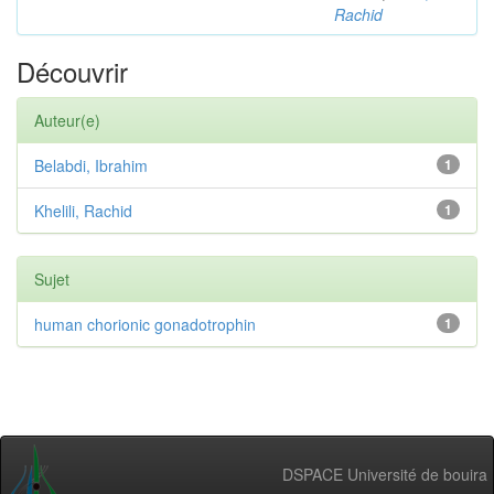
Rachid
Découvrir
Auteur(e)
Belabdi, Ibrahim
1
Khelili, Rachid
1
Sujet
human chorionic gonadotrophin
1
DSPACE Université de bouira