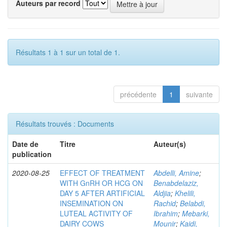
Auteurs par record
Résultats 1 à 1 sur un total de 1.
précédente
1
suivante
Résultats trouvés : Documents
Date de
Titre
Auteur(s)
publication
2020-08-25
EFFECT OF TREATMENT
Abdelli, Amine
;
WITH GnRH OR HCG ON
Benabdelaziz,
DAY 5 AFTER ARTIFICIAL
Aldjia
;
Khelili,
INSEMINATION ON
Rachid
;
Belabdi,
LUTEAL ACTIVITY OF
Ibrahim
;
Mebarki,
DAIRY COWS
Mounir
;
Kaidi,