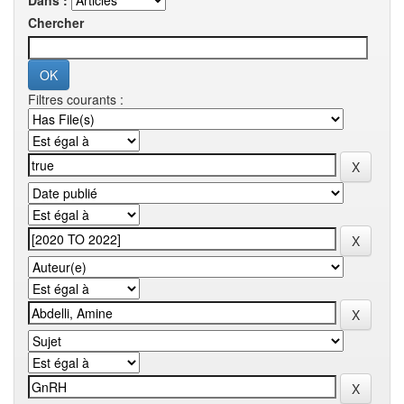
Dans :
Chercher
Filtres courants :