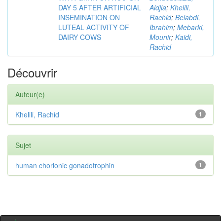
DAY 5 AFTER ARTIFICIAL
Aldjia
;
Khelili,
INSEMINATION ON
Rachid
;
Belabdi,
LUTEAL ACTIVITY OF
Ibrahim
;
Mebarki,
DAIRY COWS
Mounir
;
Kaidi,
Rachid
Découvrir
Auteur(e)
Khelili, Rachid
1
Sujet
human chorionic gonadotrophin
1