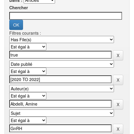
Dans :
Chercher
Filtres courants :