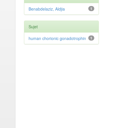
Benabdelaziz, Aldjia
1
Sujet
human chorionic gonadotrophin
1