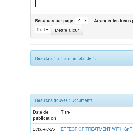
Résultats par page
|
Arranger les items 
Résultats 1 à 1 sur un total de 1.
Résultats trouvés : Documents
Date de
Titre
publication
2020-08-25
EFFECT OF TREATMENT WITH GnR