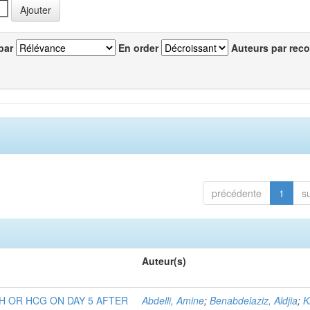
par
En order
Auteurs par reco
précédente
1
s
Auteur(s)
H OR HCG ON DAY 5 AFTER
Abdelli, Amine
;
Benabdelaziz, Aldjia
;
K