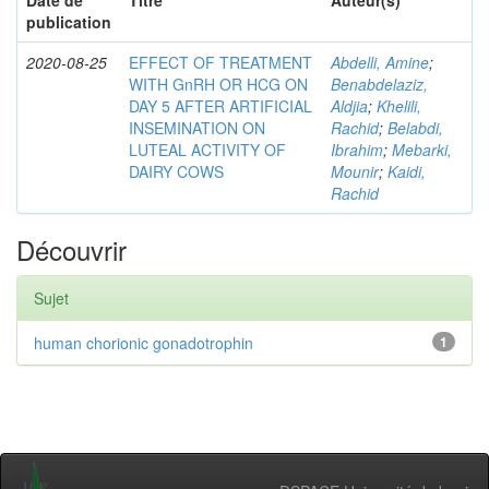
Date de
Titre
Auteur(s)
publication
2020-08-25
EFFECT OF TREATMENT
Abdelli, Amine
;
WITH GnRH OR HCG ON
Benabdelaziz,
DAY 5 AFTER ARTIFICIAL
Aldjia
;
Khelili,
INSEMINATION ON
Rachid
;
Belabdi,
LUTEAL ACTIVITY OF
Ibrahim
;
Mebarki,
DAIRY COWS
Mounir
;
Kaidi,
Rachid
Découvrir
Sujet
human chorionic gonadotrophin
1