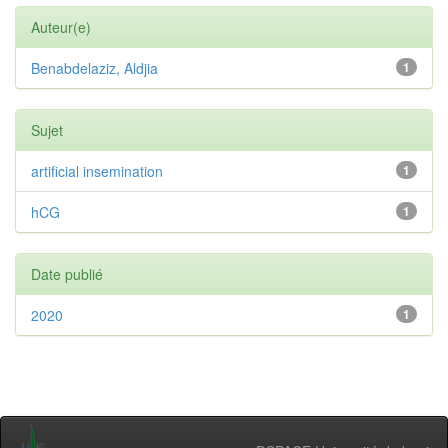
Auteur(e)
Benabdelaziz, Aldjia
1
Sujet
artificial insemination
1
hCG
1
Date publié
2020
1