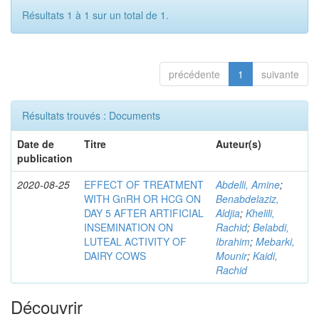
Résultats 1 à 1 sur un total de 1.
précédente
1
suivante
Résultats trouvés : Documents
Date de
Titre
Auteur(s)
publication
2020-08-25
EFFECT OF TREATMENT
Abdelli, Amine
;
WITH GnRH OR HCG ON
Benabdelaziz,
DAY 5 AFTER ARTIFICIAL
Aldjia
;
Khelili,
INSEMINATION ON
Rachid
;
Belabdi,
LUTEAL ACTIVITY OF
Ibrahim
;
Mebarki,
DAIRY COWS
Mounir
;
Kaidi,
Rachid
Découvrir