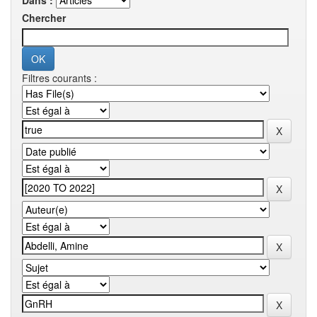
Dans :
Chercher
Filtres courants :