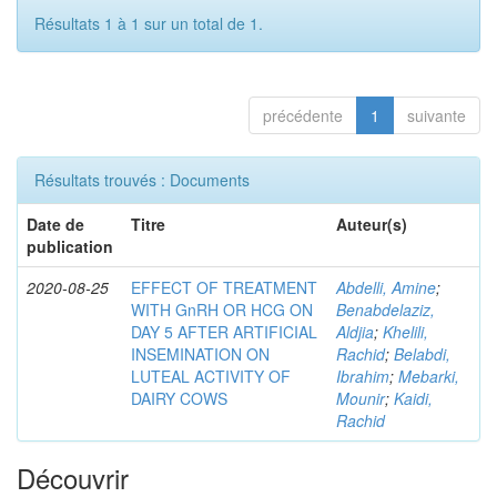
Résultats 1 à 1 sur un total de 1.
précédente
1
suivante
Résultats trouvés : Documents
Date de
Titre
Auteur(s)
publication
2020-08-25
EFFECT OF TREATMENT
Abdelli, Amine
;
WITH GnRH OR HCG ON
Benabdelaziz,
DAY 5 AFTER ARTIFICIAL
Aldjia
;
Khelili,
INSEMINATION ON
Rachid
;
Belabdi,
LUTEAL ACTIVITY OF
Ibrahim
;
Mebarki,
DAIRY COWS
Mounir
;
Kaidi,
Rachid
Découvrir