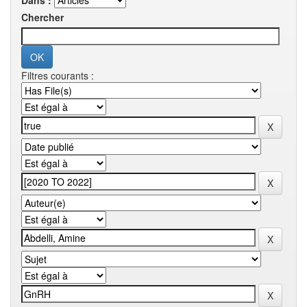
Dans :
Chercher
Filtres courants :