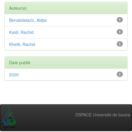
Auteur(e)
Benabdelaziz, Aldjia
1
Kaidi, Rachid
1
Khelili, Rachid
1
Date publié
2020
1
DSPACE Université de bouira