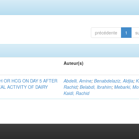
précédente
1
s
Auteur(s)
H OR HCG ON DAY 5 AFTER
Abdelli, Amine
;
Benabdelaziz, Aldjia
;
K
AL ACTIVITY OF DAIRY
Rachid
;
Belabdi, Ibrahim
;
Mebarki, Mo
Kaidi, Rachid