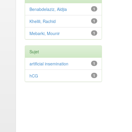
Benabdelaziz, Aldjia
1
Khelili, Rachid
1
Mebarki, Mounir
1
Sujet
artificial insemination
1
hCG
1