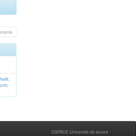
uivante
helili,
unir
;
DSPACE Université de bouira