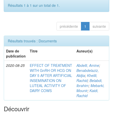
Résultats 1 à 1 sur un total de 1.
précédente
1
suivante
Résultats trouvés : Documents
Date de
Titre
Auteur(s)
publication
2020-08-25
EFFECT OF TREATMENT
Abdelli, Amine
;
WITH GnRH OR HCG ON
Benabdelaziz,
DAY 5 AFTER ARTIFICIAL
Aldjia
;
Khelili,
INSEMINATION ON
Rachid
;
Belabdi,
LUTEAL ACTIVITY OF
Ibrahim
;
Mebarki,
DAIRY COWS
Mounir
;
Kaidi,
Rachid
Découvrir