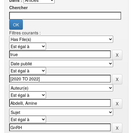
Dans :
Chercher
Filtres courants :