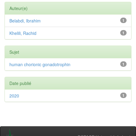
Auteur(e)
Belabdi, Ibrahim
1
Khelili, Rachid
1
Sujet
human chorionic gonadotrophin
1
Date publié
2020
1