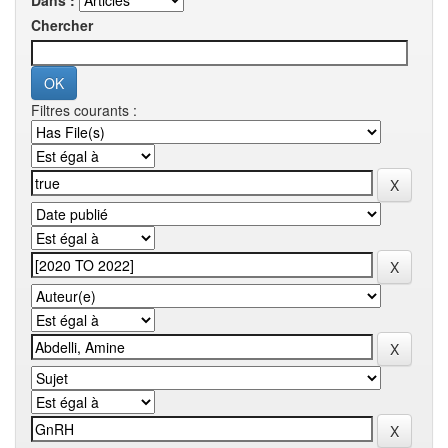
Dans :
Chercher
Filtres courants :