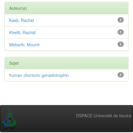
Auteur(e)
Kaidi, Rachid
1
Khelili, Rachid
1
Mebarki, Mounir
1
Sujet
human chorionic gonadotrophin
1
DSPACE Université de bouira