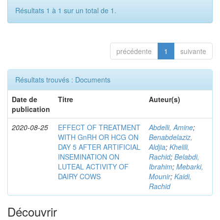
Résultats 1 à 1 sur un total de 1.
précédente
1
suivante
Résultats trouvés : Documents
Date de
Titre
Auteur(s)
publication
2020-08-25
EFFECT OF TREATMENT
Abdelli, Amine
;
WITH GnRH OR HCG ON
Benabdelaziz,
DAY 5 AFTER ARTIFICIAL
Aldjia
;
Khelili,
INSEMINATION ON
Rachid
;
Belabdi,
LUTEAL ACTIVITY OF
Ibrahim
;
Mebarki,
DAIRY COWS
Mounir
;
Kaidi,
Rachid
Découvrir