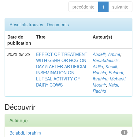
précédente
1
suivante
Résultats trouvés : Documents
Date de
Titre
Auteur(s)
publication
2020-08-25
EFFECT OF TREATMENT
Abdelli, Amine
;
WITH GnRH OR HCG ON
Benabdelaziz,
DAY 5 AFTER ARTIFICIAL
Aldjia
;
Khelili,
INSEMINATION ON
Rachid
;
Belabdi,
LUTEAL ACTIVITY OF
Ibrahim
;
Mebarki,
DAIRY COWS
Mounir
;
Kaidi,
Rachid
Découvrir
Auteur(e)
Belabdi, Ibrahim
1