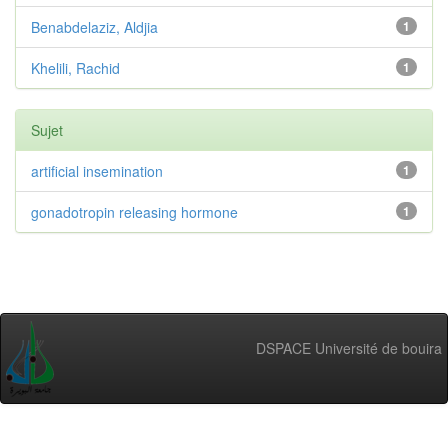
Benabdelaziz, Aldjia
1
Khelili, Rachid
1
Sujet
artificial insemination
1
gonadotropin releasing hormone
1
DSPACE Université de bouira