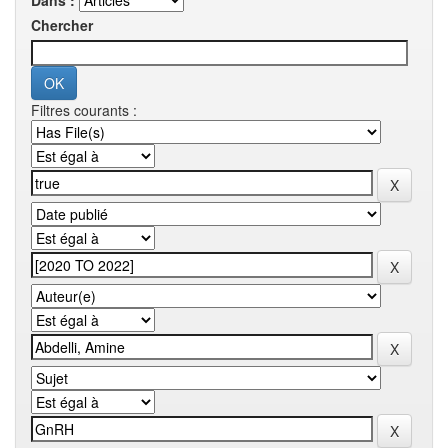
Dans :
Chercher
Filtres courants :