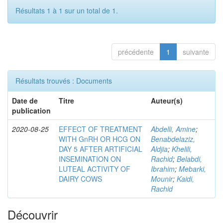
Résultats 1 à 1 sur un total de 1.
précédente
1
suivante
Résultats trouvés : Documents
Date de
Titre
Auteur(s)
publication
2020-08-25
EFFECT OF TREATMENT
Abdelli, Amine
;
WITH GnRH OR HCG ON
Benabdelaziz,
DAY 5 AFTER ARTIFICIAL
Aldjia
;
Khelili,
INSEMINATION ON
Rachid
;
Belabdi,
LUTEAL ACTIVITY OF
Ibrahim
;
Mebarki,
DAIRY COWS
Mounir
;
Kaidi,
Rachid
Découvrir