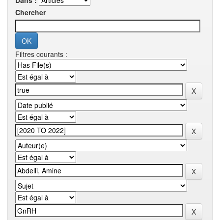
Dans :
Chercher
Filtres courants :