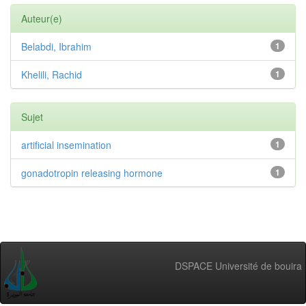
Auteur(e)
Belabdi, Ibrahim
1
Khelili, Rachid
1
Sujet
artificial insemination
1
gonadotropin releasing hormone
1
DSPACE Université de bouira