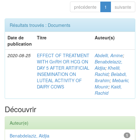
précédente
1
suivante
Résultats trouvés : Documents
Date de
Titre
Auteur(s)
publication
2020-08-25
EFFECT OF TREATMENT
Abdelli, Amine
;
WITH GnRH OR HCG ON
Benabdelaziz,
DAY 5 AFTER ARTIFICIAL
Aldjia
;
Khelili,
INSEMINATION ON
Rachid
;
Belabdi,
LUTEAL ACTIVITY OF
Ibrahim
;
Mebarki,
DAIRY COWS
Mounir
;
Kaidi,
Rachid
Découvrir
Auteur(e)
Benabdelaziz, Aldjia
1