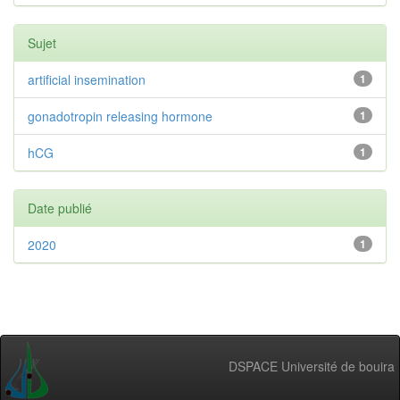
Sujet
artificial insemination
1
gonadotropin releasing hormone
1
hCG
1
Date publié
2020
1
DSPACE Université de bouira