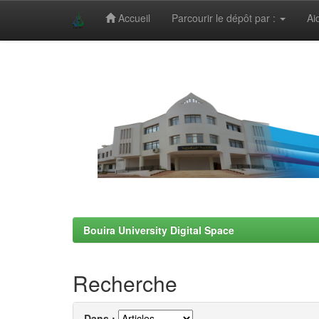
Accueil
Parcourir le dépôt par :
Ai
Skip
navigation
Bouira University Digital Space
Recherche
Dans :