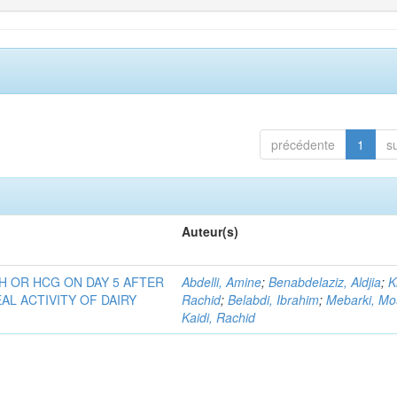
précédente
1
s
Auteur(s)
H OR HCG ON DAY 5 AFTER
Abdelli, Amine
;
Benabdelaziz, Aldjia
;
K
AL ACTIVITY OF DAIRY
Rachid
;
Belabdi, Ibrahim
;
Mebarki, Mo
Kaidi, Rachid