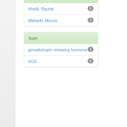
Khelili, Rachid
1
Mebarki, Mounir
1
Sujet
gonadotropin releasing hormone
1
hCG
1