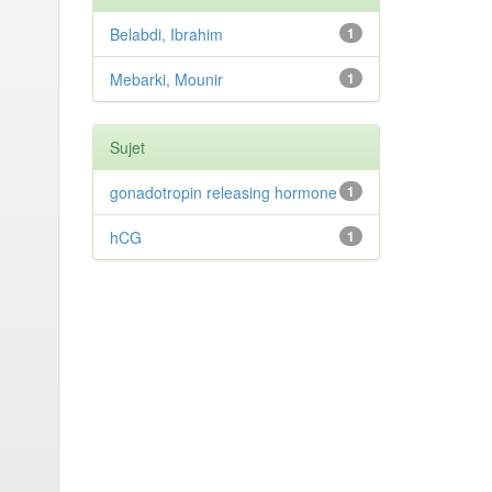
Belabdi, Ibrahim
1
Mebarki, Mounir
1
Sujet
gonadotropin releasing hormone
1
hCG
1