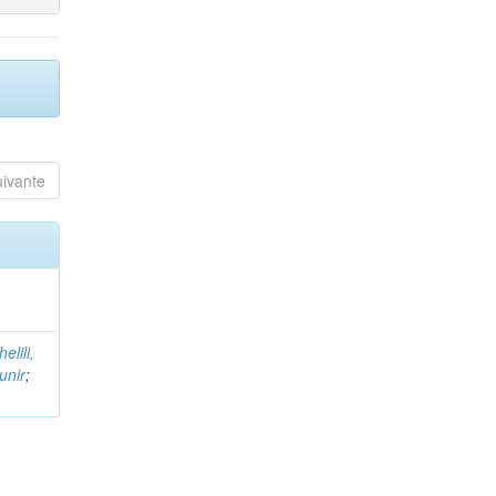
uivante
helili,
unir
;