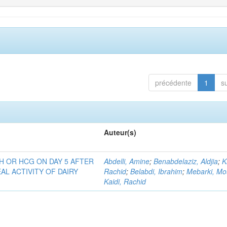
précédente
1
s
Auteur(s)
H OR HCG ON DAY 5 AFTER
Abdelli, Amine
;
Benabdelaziz, Aldjia
;
K
AL ACTIVITY OF DAIRY
Rachid
;
Belabdi, Ibrahim
;
Mebarki, Mo
Kaidi, Rachid