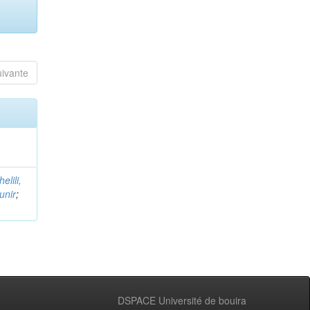
uivante
helili,
unir
;
DSPACE Université de bouira