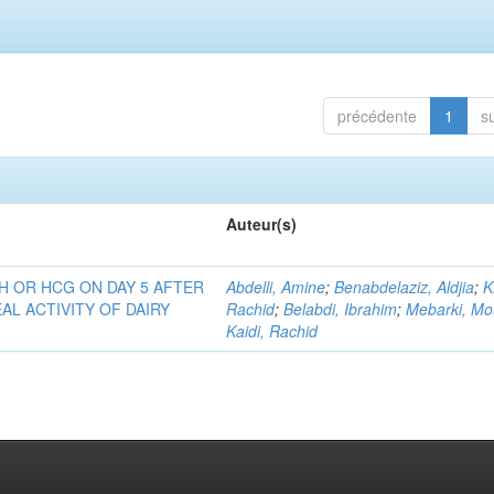
précédente
1
s
Auteur(s)
H OR HCG ON DAY 5 AFTER
Abdelli, Amine
;
Benabdelaziz, Aldjia
;
K
AL ACTIVITY OF DAIRY
Rachid
;
Belabdi, Ibrahim
;
Mebarki, Mo
Kaidi, Rachid