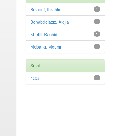
Belabdi, Ibrahim
1
Benabdelaziz, Aldjia
1
Khelili, Rachid
1
Mebarki, Mounir
1
Sujet
hCG
1