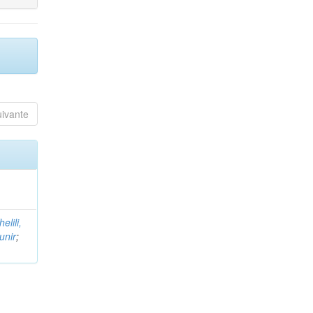
uivante
helili,
unir
;