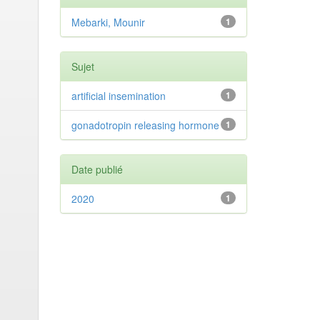
Mebarki, Mounir
1
Sujet
artificial insemination
1
gonadotropin releasing hormone
1
Date publié
2020
1