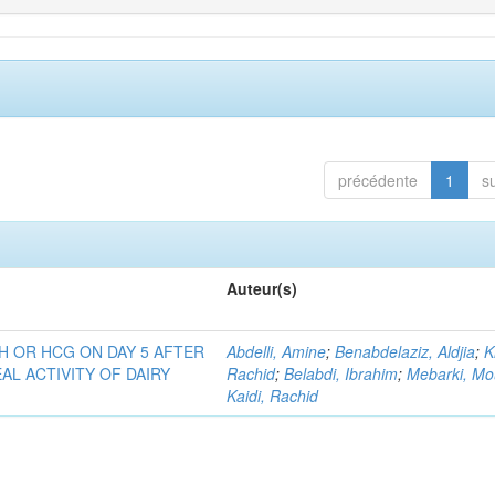
précédente
1
s
Auteur(s)
H OR HCG ON DAY 5 AFTER
Abdelli, Amine
;
Benabdelaziz, Aldjia
;
K
AL ACTIVITY OF DAIRY
Rachid
;
Belabdi, Ibrahim
;
Mebarki, Mo
Kaidi, Rachid