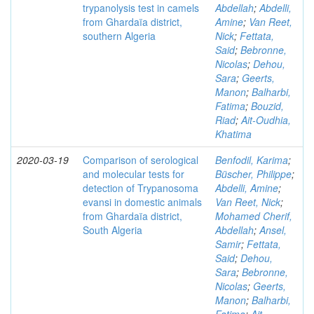
trypanolysis test in camels
Abdellah
;
Abdelli,
from Ghardaïa district,
Amine
;
Van Reet,
southern Algeria
Nick
;
Fettata,
Said
;
Bebronne,
Nicolas
;
Dehou,
Sara
;
Geerts,
Manon
;
Balharbi,
Fatima
;
Bouzid,
Riad
;
Ait-Oudhia,
Khatima
2020-03-19
Comparison of serological
Benfodil, Karima
;
and molecular tests for
Büscher, Philippe
;
detection of Trypanosoma
Abdelli, Amine
;
evansi in domestic animals
Van Reet, Nick
;
from Ghardaïa district,
Mohamed Cherif,
South Algeria
Abdellah
;
Ansel,
Samir
;
Fettata,
Said
;
Dehou,
Sara
;
Bebronne,
Nicolas
;
Geerts,
Manon
;
Balharbi,