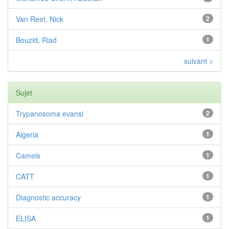
Van Reet, Nick
2
Bouzid, Riad
1
suivant >
Sujet
Trypanosoma evansi
2
Algeria
1
Camels
1
CATT
1
Diagnostic accuracy
1
ELISA
1