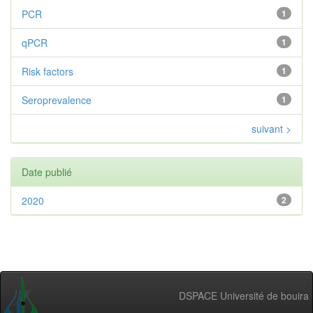
PCR
1
qPCR
1
Risk factors
1
Seroprevalence
1
suivant >
Date publié
2020
2
DSPACE Université de bouira