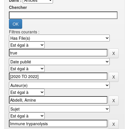
Dans :
Chercher
Filtres courants :