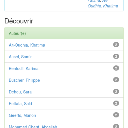
Fatima
;
Ait-
Oudhia, Khatima
Découvrir
Auteur(e)
Ait-Oudhia, Khatima
2
Ansel, Samir
2
Benfodil, Karima
2
Büscher, Philippe
2
Dehou, Sara
2
Fettata, Said
2
Geerts, Manon
2
Mohamed Cherif, Abdellah
2