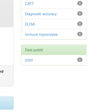
CATT
1
Diagnostic accuracy
1
ELISA
1
Immune trypanolysis
1
Date publié
2020
1
rd