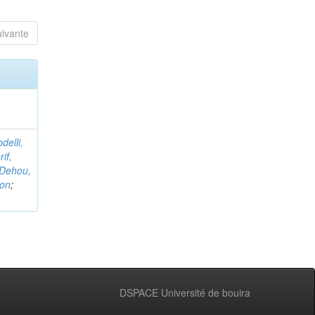
uivante
delli,
if,
Dehou,
non
;
DSPACE Université de bouira