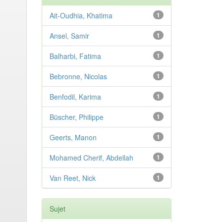
Ait-Oudhia, Khatima
1
Ansel, Samir
1
Balharbi, Fatima
1
Bebronne, Nicolas
1
Benfodil, Karima
1
Büscher, Philippe
1
Geerts, Manon
1
Mohamed Cherif, Abdellah
1
Van Reet, Nick
1
Sujet