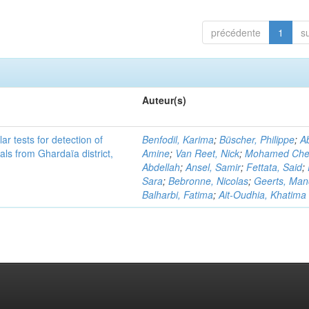
précédente
1
s
Auteur(s)
r tests for detection of
Benfodil, Karima
;
Büscher, Philippe
;
Ab
ls from Ghardaïa district,
Amine
;
Van Reet, Nick
;
Mohamed Cher
Abdellah
;
Ansel, Samir
;
Fettata, Said
;
Sara
;
Bebronne, Nicolas
;
Geerts, Ma
Balharbi, Fatima
;
Ait-Oudhia, Khatima