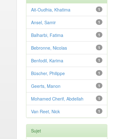
Ait-Oudhia, Khatima
1
Ansel, Samir
1
Balharbi, Fatima
1
Bebronne, Nicolas
1
Benfodil, Karima
1
Büscher, Philippe
1
Geerts, Manon
1
Mohamed Cherif, Abdellah
1
Van Reet, Nick
1
Sujet