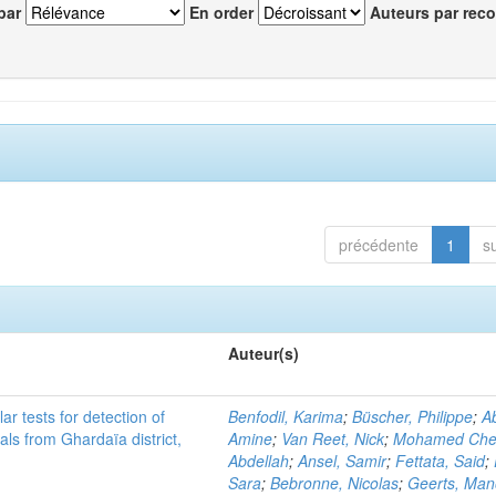
par
En order
Auteurs par reco
précédente
1
s
Auteur(s)
r tests for detection of
Benfodil, Karima
;
Büscher, Philippe
;
Ab
ls from Ghardaïa district,
Amine
;
Van Reet, Nick
;
Mohamed Cher
Abdellah
;
Ansel, Samir
;
Fettata, Said
;
Sara
;
Bebronne, Nicolas
;
Geerts, Ma