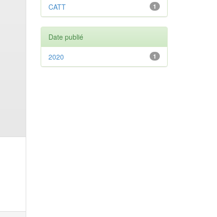
CATT
1
Date publié
2020
1