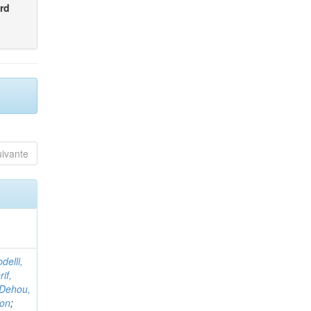
rd
uivante
delli,
if,
Dehou,
non
;