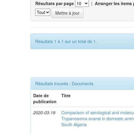
Résultats par page
|
Arranger les items 
Résultats 1 à 1 sur un total de 1.
Résultats trouvés : Documents
Date de
Titre
publication
2020-03-19
Comparison of serological and molecula
Trypanosoma evansi in domestic anima
South Algeria