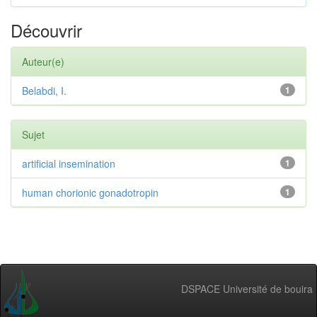
Découvrir
Auteur(e)
Belabdi, I.
1
Sujet
artificial insemination
1
human chorionic gonadotropin
1
DSPACE Université de bouira