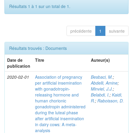
Résultats 1 à 1 sur un total de 1.
précédente
1
suivante
Résultats trouvés : Documents
Date de
Titre
Auteur(s)
publication
2020-02-01
Association of pregnancy
Besbaci, M.
;
per artificial insemination
Abdelli, Amine
;
with gonadotropin-
Minviel, J.J.
;
releasing hormone and
Belabdi, I.
;
Kaidi,
human chorionic
R.
;
Raboisson, D.
gonadotropin administered
during the luteal phase
after artificial insemination
in dairy cows: A meta-
analysis