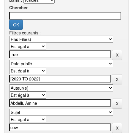
Dans :
Chercher
Filtres courants :