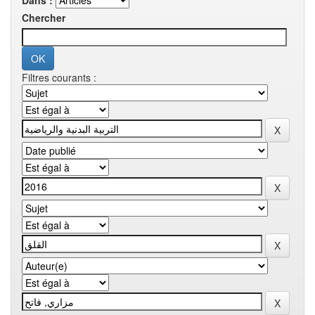
Dans :
Chercher
Filtres courants :