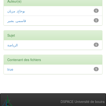
Auteur(e)
بوحاج, مزيان
1
قاسمي, بشير
1
Sujet
الرياضة
1
Contenant des fichiers
true
1
DSPACE Université de bouira