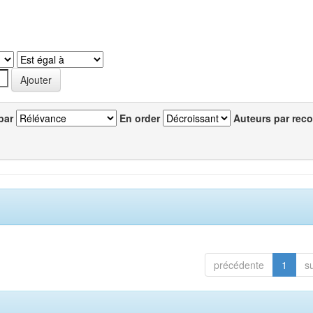
par
En order
Auteurs par reco
précédente
1
s