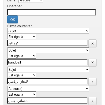
Dans :
Chercher
Filtres courants :