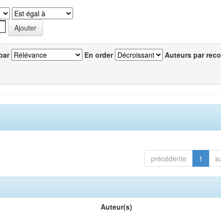
par
En order
Auteurs par reco
précédente
1
s
Auteur(s)