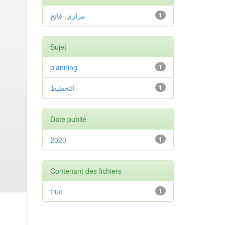
مزاري, فاتح
1
Sujet
planning
1
التخطيط
1
Date publié
2020
1
Contenant des fichiers
true
1