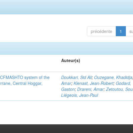
précédente
1
s
Auteur(s)
n NCFMASHTO system of the
Doukkari, Sid Ali
;
Ouzegane, Khadidja
errane, Central Hoggar,
Amar
;
Kienast, Jean-Robert
;
Godard,
Gaston
;
Drareni, Amar
;
Zetoutou, So
Liégeois, Jean-Paul