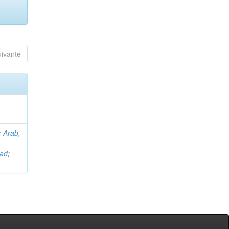
uivante
;
Arab,
uad
;