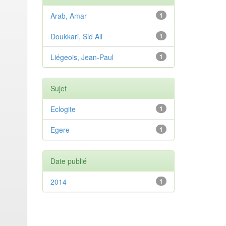
Arab, Amar
1
Doukkari, Sid Ali
1
Liégeois, Jean-Paul
1
Sujet
Eclogite
1
Egere
1
Date publié
2014
1