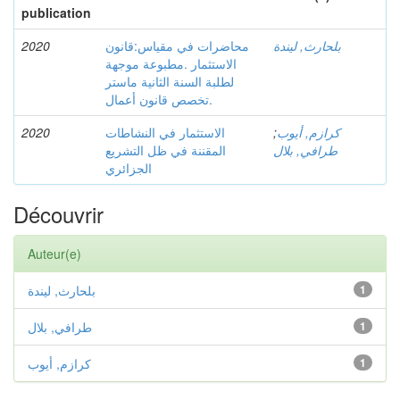
publication
2020
محاضرات في مقياس:قانون
بلحارث, ليندة
الاستثمار .مطبوعة موجهة
لطلبة السنة الثانية ماستر
.تخصص قانون أعمال
2020
الاستثمار في النشاطات
;
كرازم, أيوب
طرافي, بلال
المقننة في ظل التشريع
الجزائري
Découvrir
Auteur(e)
بلحارث, ليندة
1
طرافي, بلال
1
كرازم, أيوب
1